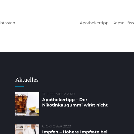
abtasten
Apothekertipp – Kapsel läss
Aktuelles
31. DEZEMBER 2020
Apothekertipp – Der
Nikotinkaugummi wirkt nicht
6. OKTOBER 2020
Impfen – Höhere Impfrate bei