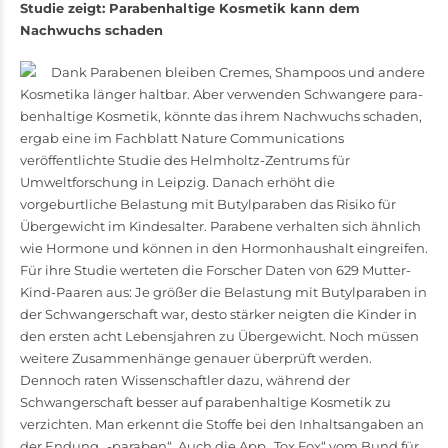
Studie zeigt: Parabenhaltige Kosmetik kann dem
Nachwuchs schaden
Dank Parabenen bleiben Cremes, Shampoos und andere
Kosmetika länger haltbar. Aber verwenden Schwangere para­
benhaltige Kosmetik, könnte das ihrem Nachwuchs schaden,
ergab eine im Fachblatt Nature Communications
veröffentlichte Studie des Helmholtz-Zentrums für
Umweltforschung in Leipzig. Danach erhöht die
vorgeburtliche Belastung mit Butylparaben das Risiko für
Übergewicht im Kindesalter. Parabene verhalten sich ähnlich
wie Hormone und können in den Hormonhaushalt eingreifen.
Für ihre Studie werteten die Forscher Daten von 629 Mutter-
Kind-Paaren aus: Je größer die Belastung mit Butylparaben in
der Schwangerschaft war, desto stärker neigten die Kinder in
den ersten acht Lebensjahren zu Übergewicht. Noch müssen
weitere Zusammen­hänge genauer überprüft werden.
Dennoch raten Wissenschaftler dazu, während der
Schwangerschaft besser auf parabenhaltige Kosmetik zu
verzichten. Man erkennt die Stoffe bei den Inhaltsangaben an
der Endung „-paraben“. Auch die App „Tox Fox“ vom Bund für